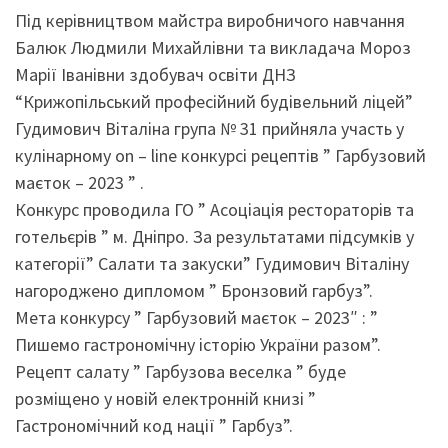
Під керівництвом майстра виробничого навчання
Балюк Людмили Михайлівни та викладача Мороз
Марії Іванівни здобувач освіти ДНЗ
“Крижопільський професійний будівельний ліцей”
Гудимович Віталіна група № 31 прийняла участь у
кулінарному on – line конкурсі рецептів ” Гарбузовий
маєток – 2023 ” .
Конкурс проводила ГО ” Асоціація рестораторів та
готельєрів ” м. Дніпро. За результатами підсумків у
категорії” Салати та закуски” Гудимович Віталіну
нагороджено дипломом ” Бронзовий гарбуз”.
Мета конкурсу ” Гарбузовий маєток – 2023″ : ”
Пишемо гастрономічну історію України разом”.
Рецепт салату ” Гарбузова веселка ” буде
розміщено у новій електронній книзі ”
Гастрономічний код нації ” Гарбуз”.