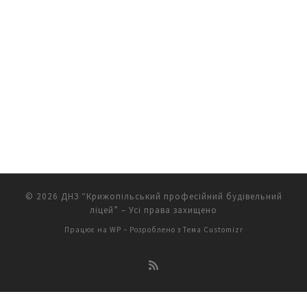
© 2026
ДНЗ “Крижопільський професійний будівельний
ліцей”
– Усі права захищено
Працює на
WP
– Розроблено з
Тема Customizr