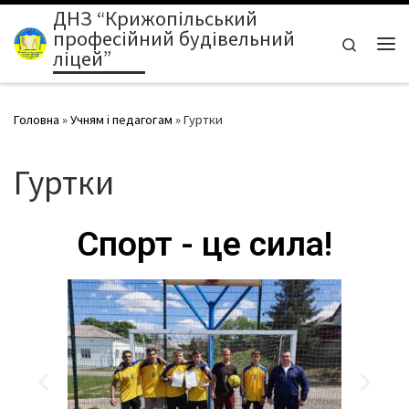
ДНЗ “Крижопільський
Перейти до вмісту
професійний будівельний
Search
ліцей”
Головна
»
Учням і педагогам
»
Гуртки
Гуртки
Спорт - це сила!