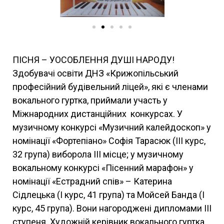
ПІСНЯ – УОСОБЛЕННЯ ДУШІ НАРОДУ!
Здобувачі освіти ДНЗ «Крижопільський
професійний будівельний ліцей», які є членами
вокального гуртка, приймали участь у
Міжнародних дистанційних конкурсах. У
музичному конкурсі «Музичний калейдоскоп» у
номінації «Фортепіано» Софія Тарасюк (ІІІ курс,
32 група) виборола ІІІ місце; у музичному
вокальному конкурсі «Пісенний марафон» у
номінації «Естрадний спів» – Катерина
Сідлецька (І курс, 41 група) та Мойсей Банда (І
курс, 45 група). Вони нагороджені дипломами ІІІ
ступеня. Художній керівник вокального гуртка