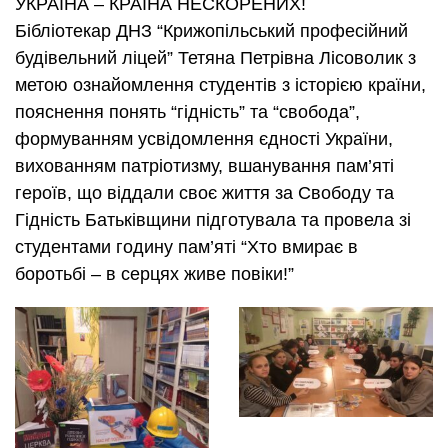
УКРАЇНА – КРАЇНА НЕСКОРЕНИХ!
Бібліотекар ДНЗ “Крижопільський професійний
будівельний ліцей” Тетяна Петрівна Лісоволик з
метою ознайомлення студентів з історією країни,
пояснення понять “гідність” та “свобода”,
формуванням усвідомлення єдності України,
вихованням патріотизму, вшанування пам’яті
героїв, що віддали своє життя за Свободу та
Гідність Батьківщини підготувала та провела зі
студентами годину пам’яті “Хто вмирає в
боротьбі – в серцях живе повіки!”