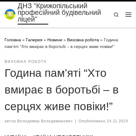
ДНЗ “Крижопільський
Перейти до вмісту
професійний будівельний
Search
ліцей”
Ме
Головна
»
Галерея
»
Новини
»
Виховна робота
»
Година
пам’яті “Хто вмирає в боротьбі – в серцях живе повіки!”
ВИХОВНА РОБОТА
Година пам’яті “Хто
вмирає в боротьбі – в
серцях живе повіки!”
автор
Володимир Володимирович
|
Опубліковано
24.11.2025