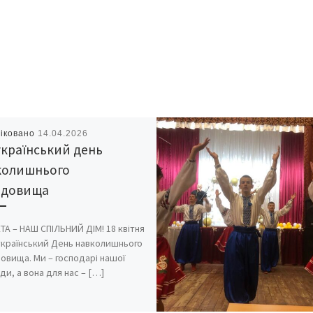
іковано
14.04.2026
країнський день
колишнього
едовища
ТА – НАШ СПІЛЬНИЙ ДІМ! 18 квітня
український День навколишнього
овища. Ми – господарі нашої
и, а вона для нас – […]