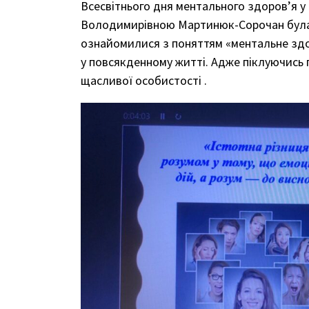
Всесвітнього дня ментального здоров’я у
Володимирівною Мартинюк-Сорочан була пр
ознайомилися з поняттям «ментальне здор
у повсякденному житті. Адже піклуючись 
щасливої особистості .