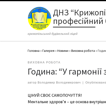
Перейти до вмісту
ДНЗ “Крижоп
професійний 
крижопільський будівельний ліцей
Головна
»
Галерея
»
Новини
»
Виховна робота
»
Годин
ВИХОВНА РОБОТА
Година: “У гармонії
автор
Володимир Володимирович
|
Опублікован
ЦІНУЙ СВОЄ САМОПОЧУТТЯ!
Ментальне здоров’я – це основа внутрішн