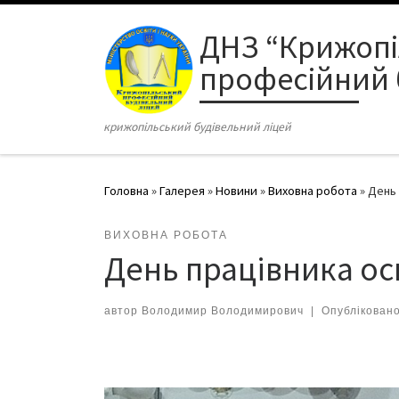
Перейти до вмісту
ДНЗ “Крижоп
професійний 
крижопільський будівельний ліцей
Головна
»
Галерея
»
Новини
»
Виховна робота
»
День 
ВИХОВНА РОБОТА
День працівника ос
автор
Володимир Володимирович
|
Опублікован