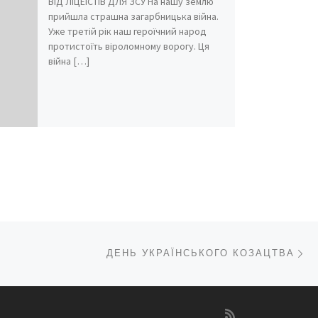
ВІД ЛІЦЕЇСТІВ ДЛЯ ЗСУ На нашу землю
прийшла страшна загарбницька війна.
Уже третій рік наш героїчний народ
протистоїть віроломному ворогу. Ця
війна […]
На
КУ ЗАПИСІВ
ДЕНЬ УКРАЇНСЬКОГО КОЗАЦТВА