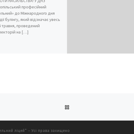
ОТИ НАСИЛЬСТВА! У ДНЗ
опільський професійний
ельний» до Міжнародного дня
ії булінгу, який відзначає увесь
04 травня, проведений
лекторій на […]
ПОВЕРНУТИСЯ ДО СПИС
ельний ліцей”
– Усі права захищено