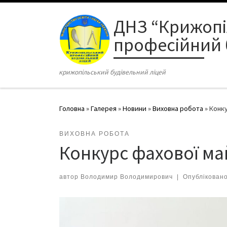
Перейти до вмісту
ДНЗ “Крижоп
професійний 
крижопільський будівельний ліцей
Головна
»
Галерея
»
Новини
»
Виховна робота
»
Конку
ВИХОВНА РОБОТА
Конкурс фахової м
автор
Володимир Володимирович
|
Опублікован