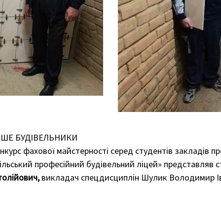
ІНШЕ БУДІВЕЛЬНИКИ
нкурс фахової майстерності серед студентів закладів пр
ьський професійний будівельний ліцей» представляв ст
толійович,
викладач спецдисциплін Шулик Володимир Ів