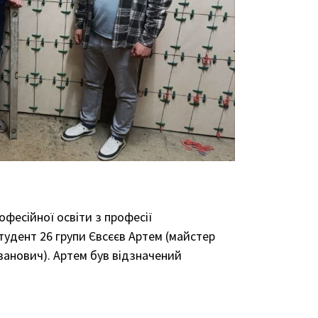
офесійної освіти з професії
удент 26 групи Євсєєв Артем (майстер
анович). Артем був відзначений