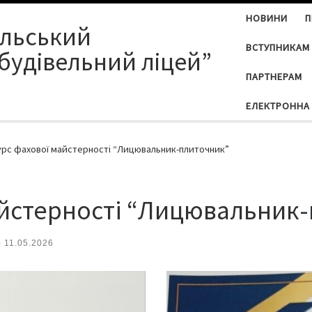
НОВИНИ
П
ільський
ВСТУПНИКАМ
будівельний ліцей”
ПАРТНЕРАМ
ЕЛЕКТРОННА 
рс фахової майстерності “Лицювальник-плиточник”
айстерності “Лицювальник
о
11.05.2026