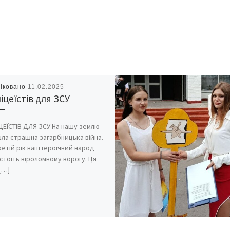
іковано
11.02.2025
ліцеїстів для ЗСУ
ІЦЕЇСТІВ ДЛЯ ЗСУ На нашу землю
ла страшна загарбницька війна.
етій рік наш героїчний народ
стоїть віроломному ворогу. Ця
[…]