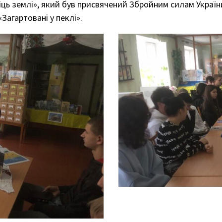
 міць землі», який був присвячений Збройним силам Украї
агартовані у пеклі».