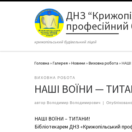
Перейти до вмісту
ДНЗ “Крижоп
професійний 
крижопільський будівельний ліцей
Головна
»
Галерея
»
Новини
»
Виховна робота
»
НАШІ
ВИХОВНА РОБОТА
НАШІ ВОЇНИ — ТИТА
автор
Володимир Володимирович
|
Опублікован
НАШІ ВОЇНИ – ТИТАНИ!
Бібліотекарем ДНЗ «Крижопільський проф