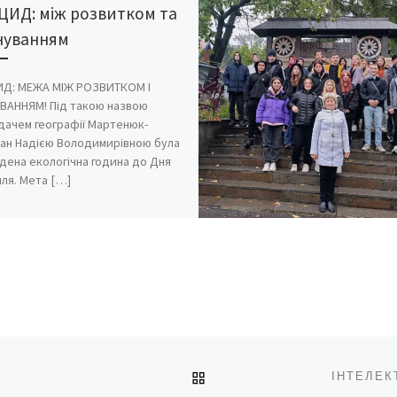
ЦИД: між розвитком та
нуванням
Д: МЕЖА МІЖ РОЗВИТКОМ І
ВАННЯМ! Під такою назвою
дачем географії Мартенюк-
ан Надією Володимирівною була
дена екологічна година до Дня
лля. Мета […]
ПОВЕРНУТИСЯ ДО СПИС
ІНТЕЛЕК