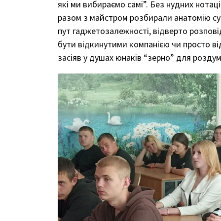
які ми вибираємо самі”. Без нудних нотац
разом з майстром розбирали анатомію суч
пут гаджетозалежності, відверто розпові
бути відкинутими компанією чи просто ві
засіяв у душах юнаків “зерно” для роздумі