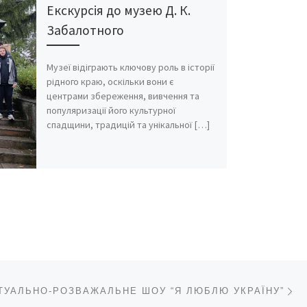
Екскурсія до музею Д. К.
Забалотного
Музеї відіграють ключову роль в історії
рідного краю, оскільки вони є
центрами збереження, вивчення та
популяризації його культурної
спадщини, традицій та унікальної […]
На
КУ ЗАПИСІВ
ТУАЛЬНО-РОЗВАЖАЛЬНЕ ШОУ “Я ЛЮБЛЮ УКРАЇНУ”