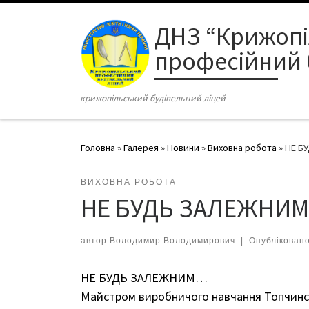
Перейти до вмісту
ДНЗ “Крижоп
професійний 
крижопільський будівельний ліцей
Головна
»
Галерея
»
Новини
»
Виховна робота
»
НЕ Б
ВИХОВНА РОБОТА
НЕ БУДЬ ЗАЛЕЖНИ
автор
Володимир Володимирович
|
Опублікован
НЕ БУДЬ ЗАЛЕЖНИМ…
Майстром виробничого навчання Топчинськ