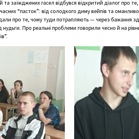
ій та заїжджених гасел відбувся відкритий діалог про те,
асних “пасток”: від солодкого диму вейпів та оманливо
дали про те, чому туди потрапляють — через бажання зд
д нудьги. Про реальні проблеми говорили чесно й на рівн
в”.