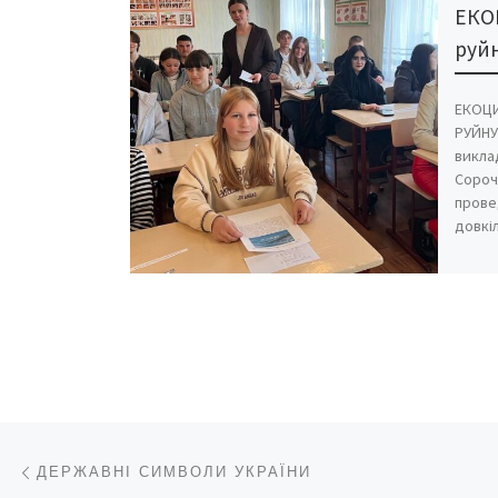
ЕКО
руй
ЕКОЦИ
РУЙНУ
викла
Сороч
прове
довкі
Навігація записів
Попередній запис
ДЕРЖАВНІ СИМВОЛИ УКРАЇНИ