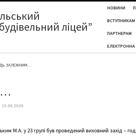
НОВИНИ
П
ільський
ВСТУПНИКАМ
будівельний ліцей”
ПАРТНЕРАМ
ЕЛЕКТРОННА 
УДЬ ЗАЛЕЖНИМ…
М…
о
15.06.2026
им М.А. у 23 групі був проведений виховний захід – год