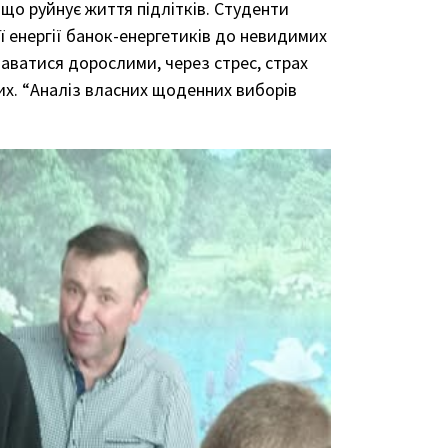
 що руйнує життя підлітків. Студенти
ї енергії банок-енергетиків до невидимих
аватися дорослими, через стрес, страх
их. “Аналіз власних щоденних виборів