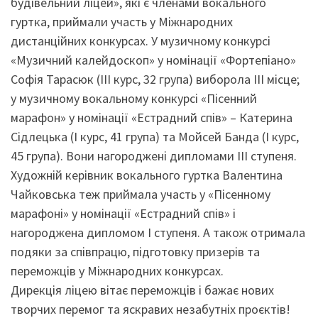
будівельний ліцей», які є членами вокального
гуртка, приймали участь у Міжнародних
дистанційних конкурсах. У музичному конкурсі
«Музичний калейдоскоп» у номінації «Фортепіано»
Софія Тарасюк (ІІІ курс, 32 група) виборола ІІІ місце;
у музичному вокальному конкурсі «Пісенний
марафон» у номінації «Естрадний спів» – Катерина
Сідлецька (І курс, 41 група) та Мойсей Банда (І курс,
45 група). Вони нагороджені дипломами ІІІ ступеня.
Художній керівник вокального гуртка Валентина
Чайковська теж приймала участь у «Пісенному
марафоні» у номінації «Естрадний спів» і
нагороджена дипломом І ступеня. А також отримала
подяки за співпрацю, підготовку призерів та
переможців у Міжнародних конкурсах.
Дирекція ліцею вітає переможців і бажає нових
творчих перемог та яскравих незабутніх проєктів!