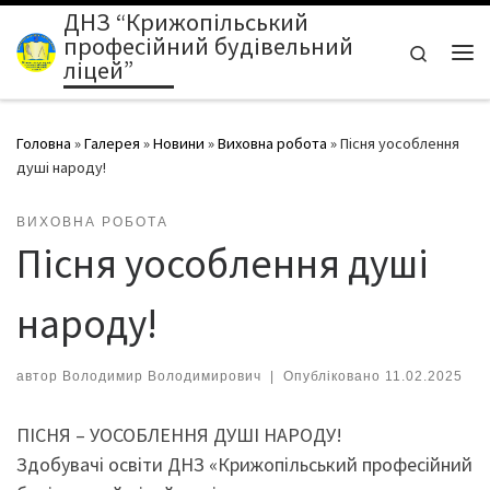
ДНЗ “Крижопільський
Перейти до вмісту
професійний будівельний
Search
ліцей”
Ме
Головна
»
Галерея
»
Новини
»
Виховна робота
»
Пісня уособлення
душі народу!
ВИХОВНА РОБОТА
Пісня уособлення душі
народу!
автор
Володимир Володимирович
|
Опубліковано
11.02.2025
ПІСНЯ – УОСОБЛЕННЯ ДУШІ НАРОДУ!
Здобувачі освіти ДНЗ «Крижопільський професійний