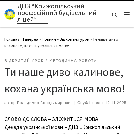
ДНЗ “Крижопільський
Перейти до вмісту
професійний будівельний
Search
ліцей”
Ме
Головна
»
Галерея
»
Новини
»
Відкритий урок
»
Ти наше диво
калинове, кохана українська мово!
ВІДКРИТИЙ УРОК
МЕТОДИЧНА РОБОТА
Ти наше диво калинове,
кохана українська мово!
автор
Володимир Володимирович
|
Опубліковано
12.11.2025
СЛОВО ДО СЛОВА – ЗЛОЖИТЬСЯ МОВА
Декада української мови – ДНЗ «Крижопільський