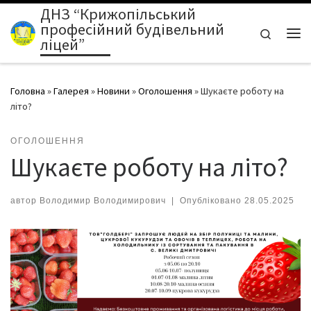
ДНЗ “Крижопільський
Перейти до вмісту
професійний будівельний
Search
ліцей”
Ме
Головна
»
Галерея
»
Новини
»
Оголошення
»
Шукаєте роботу на
літо?
ОГОЛОШЕННЯ
Шукаєте роботу на літо?
автор
Володимир Володимирович
|
Опубліковано
28.05.2025