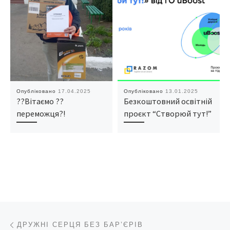
Опубліковано
17.04.2025
Опубліковано
13.01.2025
??Вітаємо ??
Безкоштовний освітній
переможця?!
проєкт “Створюй тут!”
Навігація записів
Попередній запис
ДРУЖНІ СЕРЦЯ БЕЗ БАР’ЄРІВ