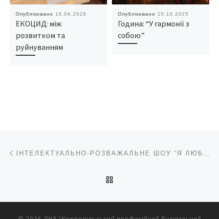
Опубліковано
16.04.2026
Опубліковано
15.10.2025
ЕКОЦИД: між
Година: “У гармонії з
розвитком та
собою”
руйнуванням
Навігація записів
Попередній запис
ІНТЕЛЕКТУАЛЬНО-РОЗВАЖАЛЬНЕ ШОУ “Я ЛЮБЛЮ УКРАЇНУ”
ПОВЕРНУТИСЯ ДО СПИС
© 2026
ДНЗ “Крижопільський професійний будівельний